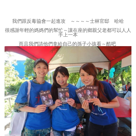
我們跟反毒協會一起進攻 ～～～～士林官邸 哈哈
很感謝年輕的媽媽們的幫忙～讓在座的鄉親父老都可以人人
手上一本
而且我們請他們拿給自己的孫子小孩看～酷吧