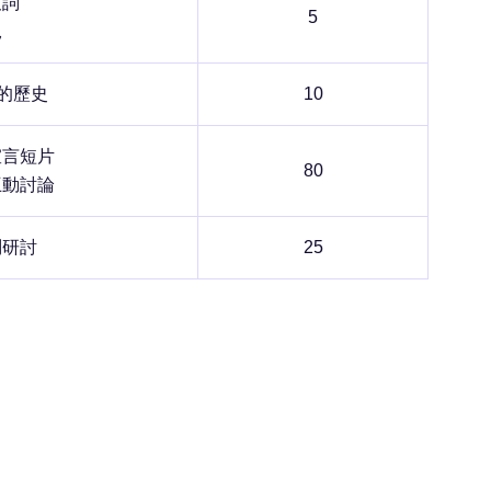
致詞
5
況
的歷史
10
宣言短片
80
互動討論
問研討
25