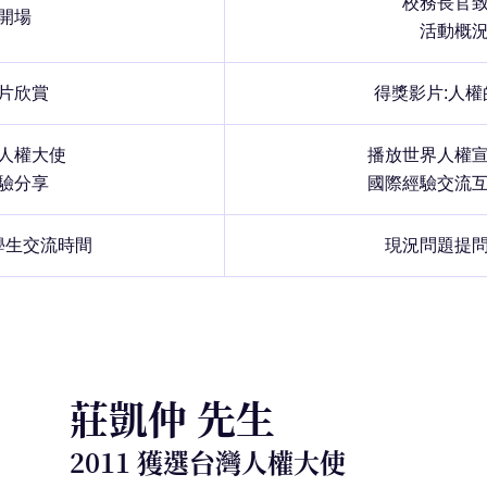
校務長官
開場
活動概
片欣賞
得獎影片:人權
人權大使
播放世界人權
驗分享
國際經驗交流
學生交流時間
現況問題提
莊凱仲 先生
2011 獲選台灣人權大使