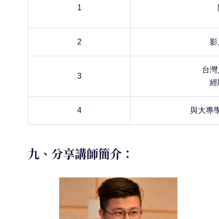
1
2
影
台灣
3
經
4
與大專
九、分享講師簡介：