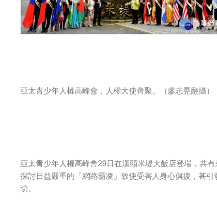
亞太青少年人權高峰會，人權大使齊聚。（廖志晃翻攝）
亞太青少年人權高峰會29日在溪頭米堤大飯店登場，共有
探討日益嚴重的「網路霸凌」致使受害人身心俱疲，甚引
切。