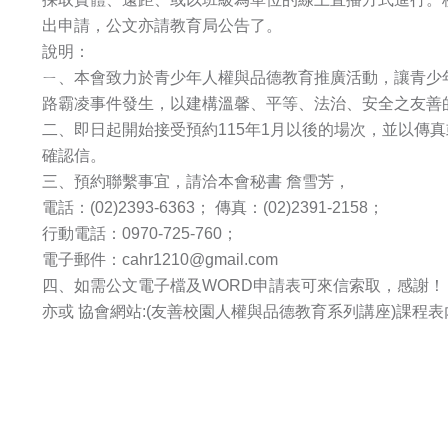
出申請，公文亦請教育局公告了。
說明：
ㄧ、本會致力於青少年人權與品德教育推廣活動，讓青少
路霸凌事件發生，以建構溫馨、平等、法治、安全之友善
二、即日起開始接受預約115年1月以後的場次，並以傳真或e
確認信。
三、預約聯繫事宜，請洽本會秘書 詹雪芳，
電話：(02)2393-6363； 傳真：(02)2391-2158；
行動電話：0970-725-760；
電子郵件：cahr1210@gmail.com
四、如需公文電子檔及WORD申請表可來信索取，感謝！
亦或 協會網站:(友善校園人權與品德教育系列講座)課程