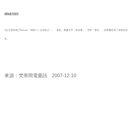
網路參考資料
*[註1] 聖多默(Thomas)：耶穌十二位宗徒之一。「多默」希臘文作「狄狄摩」，意即「雙生」，此希臘名成了多默的別
名。
來源：
梵蒂岡電臺訊
2007-12-10