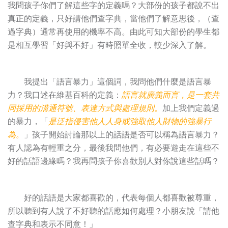
我問孩子你們了解這些字的定義嗎？大部份的孩子都說不出
真正的定義，只好請他們查字典，當他們了解意思後，（查
過字典）通常再使用的機率不高。由此可知大部份的學生都
是相互學習「好與不好」有時照單全收，較少深入了解。
我提出「語言暴力」這個詞，我問他們什麼是語言暴
力？我口述在維基百科的定義：
語言就廣義而言，是一套共
同採用的
溝通
符號
、表達方式與處理規則。
加上我們定義過
的暴力，「
是泛指侵害他人人身或強取他人財物的強暴行
為。
」孩子開始討論那以上的話語是否可以稱為語言暴力？
有人認為有輕重之分，最後我問他們，有必要遊走在這些不
好的話語邊緣嗎？我再問孩子你喜歡別人對你說這些話嗎？
好的話語是大家都喜歡的，代表每個人都喜歡被尊重，
所以聽到有人說了不好聽的話應如何處理？小朋友說「請他
查字典和表示不同意！」