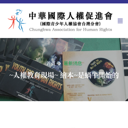
首頁
最新消息
~人權教育現場~ 繪本~是蝸牛開始的