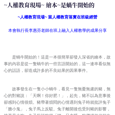
~人權教育現場~ 繪本~是蝸牛開始的
~人權教育現場~ 當人權教育落實在班級經營
本會執行長李惠芬老師在班上融入人權教學的成果分享
是蝸牛開始的！這是一本很簡單卻發人深省的繪本，故
事的內容是從一隻蝸牛的一些言語開始的，這一連串看似無
心的話語，卻造成許多的不良結果的因果事件。
故事發生在一隻小小蝸牛，看見一隻無憂無慮的豬，無
心的對豬說：「天啊！你好肥！」，起先，豬不以為意事後
卻感到心情很煩。豬帶著煩悶的心情遇到兔子時就批評兔子
「膽小鬼」，兔子馬上反駁。兔子離開後也受到豬的影響，