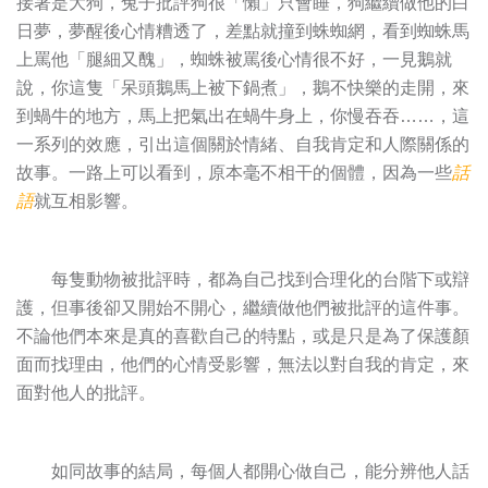
接著是大狗，兔子批評狗很「懶」只會睡，狗繼續做他的白
日夢，夢醒後心情糟透了，差點就撞到蛛蜘網，看到蜘蛛馬
上罵他「腿細又醜」，蜘蛛被罵後心情很不好，一見鵝就
說，你這隻「呆頭鵝馬上被下鍋煮」，鵝不快樂的走開，來
到蝸牛的地方，馬上把氣出在蝸牛身上，你慢吞吞……，這
一系列的效應，引出這個關於情緒、自我肯定和人際關係的
故事。一路上可以看到，原本毫不相干的個體，因為一些
話
語
就互相影響。
每隻動物被批評時，都為自己找到合理化的台階下或辯
護，但事後卻又開始不開心，繼續做他們被批評的這件事。
不論他們本來是真的喜歡自己的特點，或是只是為了保護顏
面而找理由，他們的心情受影響，無法以對自我的肯定，來
面對他人的批評。
如同故事的結局，每個人都開心做自己，能分辨他人話