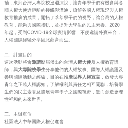
袖，來到台灣大專院校巡迴演說，讓青年學子們有機會與各
國人權大使近距離的接觸與溝通，瞭解各國人權現況與人權
教育推廣的成果，開拓了莘莘學子們的視野，讓台灣的人權
教育，能夠與國際接軌，並提升大學生的民主素養。2020
年起，受到COVID-19全球疫情影響，不便邀請外賓來台，
人權國際經驗分享因此蘊育而生。
二、計畫目的：
這次活動將會
邀請
歷屆傑出的台灣
人權大使
及人權教育講
師，與
大專院校學生
分享他們的人權故事、國際人權議題及
參與國際活動之經驗
，
目的在
推廣世界人權宣言
，啟發大專
青年之正確人權認知，了解權利與責任之相互關聯，培養學
生們的民主素養及擴展青年學子之國際視野，進而創造更理
性祥和的未來世界。
三、主辦單位：
社團法人中華國際人權促進會