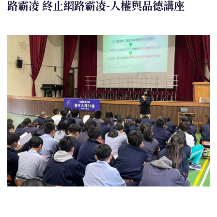
路霸凌 終止網路霸凌-人權與品德講座