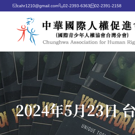
cahr1210@gmail.com
02-2393-6363
02-2391-2158
2024年5月23