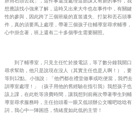
胖用石頭丟我」，這件事還沒處理這節課又有新的事件，我
想應該找小強來了解，這時又出來大牛也在事件中，有關鍵
性的參與，因此跨了三個班級的直笛遺失、打架和丟石頭事
件，真的須要馬上處理，帶著三個孩子往輔導室尋求輔導，
心中掛念著，班上還有二十多個學生需要關照。
到了輔導室，只見主任忙於接電話，等了數分鐘我開口
尋求幫助，他只是說現在沒人（其實主任也是人啊！），要
等到12點。小強說：「他們都在禮堂做事或吃便當，我們去
訓導室處理！」（孩子用他的舊經驗在指引我）我想孩子也
該上課，在此乾等浪費時間，讓我想到前兩次帶著學生到輔
導室尋求服務時，主任抬頭看一眼又低頭辦公文嘴吧唸唸有
詞，我心中一陣困惑，情緒度如此低的主管！