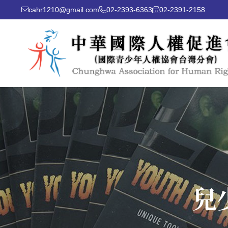
cahr1210@gmail.com
02-2393-6363
02-2391-2158
兒