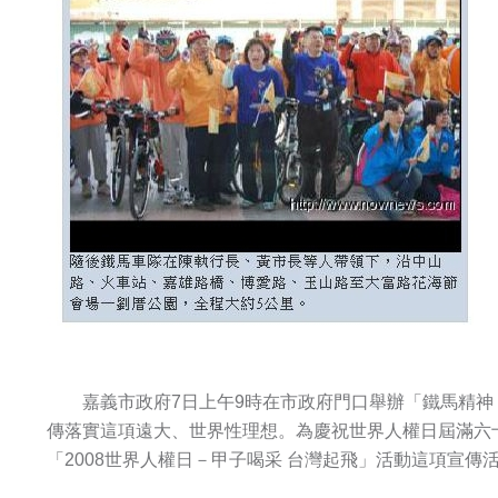
嘉義市政府7日上午9時在市政府門口舉辦「鐵馬精神
傳落實這項遠大、世界性理想。為慶祝世界人權日屆滿六
「2008世界人權日－甲子喝采 台灣起飛」活動這項宣