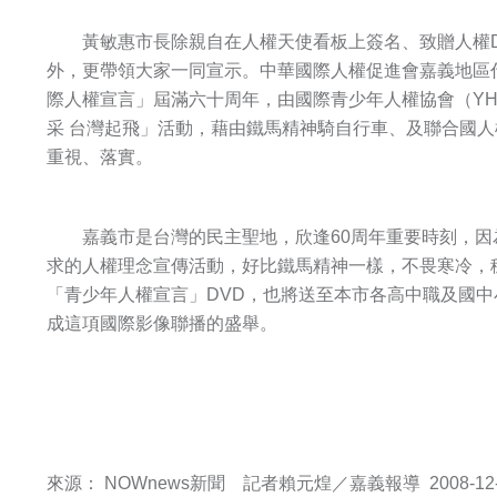
黃敏惠市長除親自在人權天使看板上簽名、致贈人權D
外，更帶領大家一同宣示。中華國際人權促進會嘉義地區
際人權宣言」屆滿六十周年，由國際青少年人權協會（YHR
采 台灣起飛」活動，藉由鐵馬精神騎自行車、及聯合國
重視、落實。
嘉義市是台灣的民主聖地，欣逢60周年重要時刻，因
求的人權理念宣傳活動，好比鐵馬精神一樣，不畏寒冷，
「青少年人權宣言」DVD，也將送至本市各高中職及國
成這項國際影像聯播的盛舉。
來源：
NOWnews新聞
記者賴元煌／嘉義報導 2008-12-