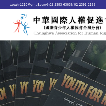
cahr1210@gmail.com
02-2393-6363
02-2391-2158