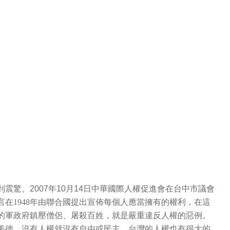
。2007年10月14日中華國際人權促進會在台中市議會
言在
1948
年由聯合國提出宣佈每個人應當擁有的權利，在這
的軍政府鎮壓僧侶、屠殺百姓，就是嚴重違反人權的惡例。
美德，沒有人權就沒有自由或民主，台灣的人權也有很大的