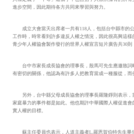
進步空間，因此期待各方共同來學習與努力。
成立大會當天出席者一共有
118
人，包括台中縣市的
工作時，時常看到許多違反人權之情況，因此很高興這樣
青少年人權協會製作發行的世界人權宣言短片廣告共
30
則
台中市家長成長協會的理事長，殷馬可先生應邀致詞時
有密切的關係，他認為有許多人把教育當成一種服從，而
另外，台中縣父母成長協會的理事長羅隆錚則表示，當
家庭暴力的事件都是如此。他也期許中華國際人權促進會
實人權的目標。
蘇主任委員也表示，人道主義者
L.
羅恩賀伯特先生畢