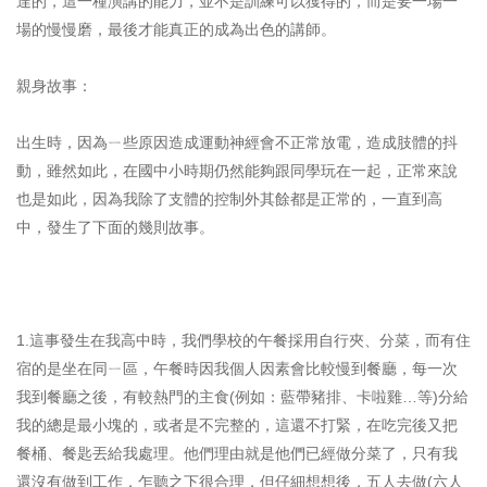
達的，這一種演講的能力，並不是訓練可以獲得的，而是要一場一
場的慢慢磨，最後才能真正的成為出色的講師。
親身故事：
出生時，因為ㄧ些原因造成運動神經會不正常放電，造成肢體的抖
動，雖然如此，在國中小時期仍然能夠跟同學玩在一起，正常來說
也是如此，因為我除了支體的控制外其餘都是正常的，一直到高
中，發生了下面的幾則故事。
1.這事發生在我高中時，我們學校的午餐採用自行夾、分菜，而有住
宿的是坐在同ㄧ區，午餐時因我個人因素會比較慢到餐廳，每一次
我到餐廳之後，有較熱門的主食(例如：藍帶豬排、卡啦雞…等)分給
我的總是最小塊的，或者是不完整的，這還不打緊，在吃完後又把
餐桶、餐匙丟給我處理。他們理由就是他們已經做分菜了，只有我
還沒有做到工作，乍聽之下很合理，但仔細想想後，五人去做(六人