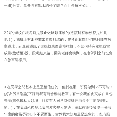
一組)分菜、拿餐具有點太誇張了嗎？而且是每次如此。
2.我的學校在段考時是禁止做球類運動的(應該所有學校都是如此
吧！)，我班上有那些非常喜歡打球的，在禁止其間他們就只能在教
室運球，到最後運膩了開始找東西當籃框投，不知何時突然把我當
成目標(籃框)投。段考結束後，因為老師會晚到，在老師到之前也會
在教室這樣用。
3.在同學之間基本上是互相信任的，但我在那一班要做到？不可能！
(好友另當別論)下課時我有時會離開教室，有一次我的皮夾放在書包
帶著(書包屬私人領域，非持有人同意或特殊理由是不可隨便翻找
的。)，在我回來後發現我的皮夾被人動過，清點確認後發現一張該
年度的麥當勞甜心卡不翼而飛，當然我大該知道是誰拿的，也有跟