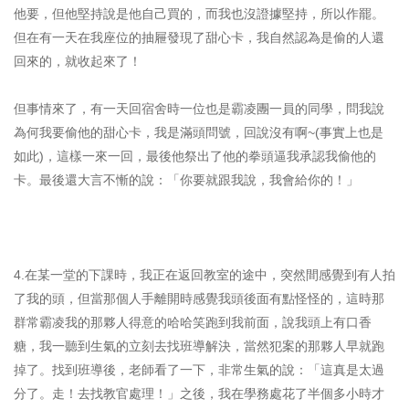
他要，但他堅持說是他自己買的，而我也沒證據堅持，所以作罷。
但在有一天在我座位的抽屜發現了甜心卡，我自然認為是偷的人還
回來的，就收起來了！
但事情來了，有一天回宿舍時一位也是霸凌團一員的同學，問我說
為何我要偷他的甜心卡，我是滿頭問號，回說沒有啊~(事實上也是
如此)，這樣一來一回，最後他祭出了他的拳頭逼我承認我偷他的
卡。最後還大言不慚的說：「你要就跟我說，我會給你的！」
4.在某一堂的下課時，我正在返回教室的途中，突然間感覺到有人拍
了我的頭，但當那個人手離開時感覺我頭後面有點怪怪的，這時那
群常霸凌我的那夥人得意的哈哈笑跑到我前面，說我頭上有口香
糖，我一聽到生氣的立刻去找班導解決，當然犯案的那夥人早就跑
掉了。找到班導後，老師看了一下，非常生氣的說：「這真是太過
分了。走！去找教官處理！」之後，我在學務處花了半個多小時才