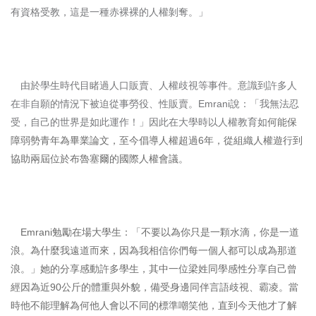
有資格受教，這是一種赤裸裸的人權剝奪。」
由於學生時代目睹過人口販賣、人權歧視等事件。意識到許多人
在非自願的情況下被迫從事勞役、性販賣。Emrani說：「我無法忍
受，自己的世界是如此運作！」因此在大學時以人權教育如
何能保
障弱勢青年為畢業論文，至今倡導人權超過6年，從組織人權遊行到
協助兩屆位於布魯塞爾的國際人權會議。
Emrani勉勵在場大學生：「不要以為你只是一顆水滴，你是一道
浪。為什麼我遠道而來，因為我相信你們每一個人都可以成為那道
浪。」她的分享感動許多學生，其中一位梁姓同學感性分享自己曾
經因為近90公斤的體重與外貌，備受身邊同伴言語歧視、霸凌。當
時他不能理解為何他人會以不同的標準嘲笑他，直到今天他才了解