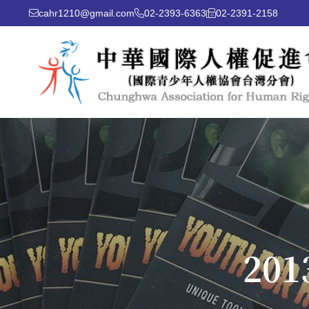
cahr1210@gmail.com
02-2393-6363
02-2391-2158
20