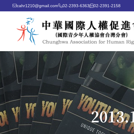
cahr1210@gmail.com
02-2393-6363
02-2391-2158
201