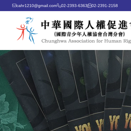
cahr1210@gmail.com
02-2393-6363
02-2391-2158