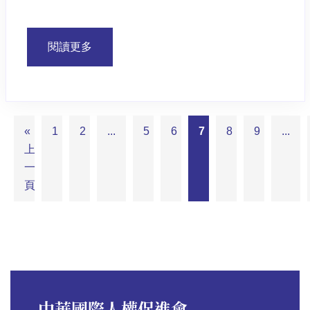
閱讀更多
«
1
2
...
5
6
7
8
9
...
上
一
頁
中華國際人權促進會