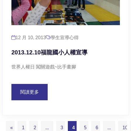
12 月 10, 2013
學生宣導心得
2013.12.10福龍國小人權宣導
世界人權日 闖關遊戲~比手畫腳
閱讀更多
«
1
2
...
3
4
5
6
...
10