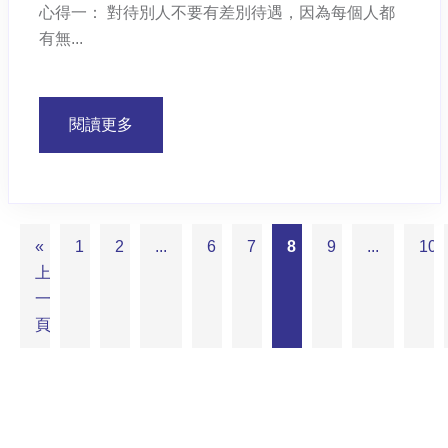
心得一： 對待別人不要有差別待遇，因為每個人都
有無...
閱讀更多
«
1
2
...
6
7
8
9
...
10
上
一
頁