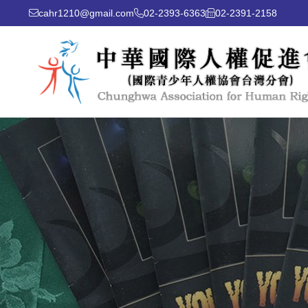
cahr1210@gmail.com
02-2393-6363
02-2391-2158