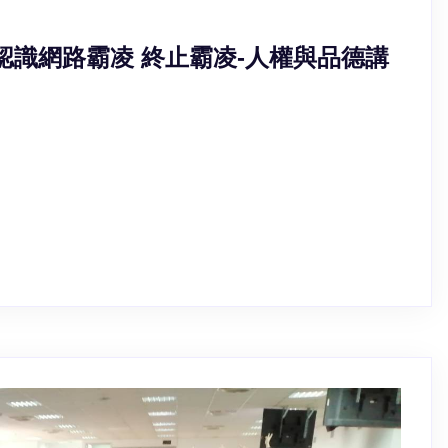
國小 認識網路霸凌 終止霸凌-人權與品德講