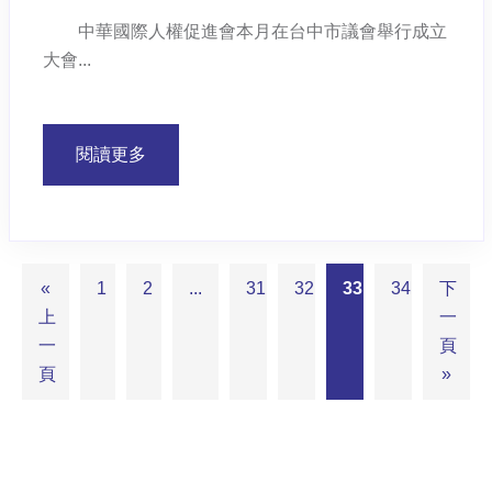
中華國際人權促進會本月在台中市議會舉行成立
大會...
閱讀更多
«
1
2
...
31
32
33
34
下
上
一
一
頁
頁
»