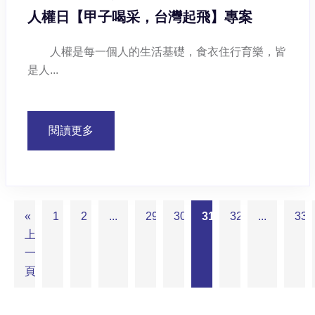
人權日【甲子喝采，台灣起飛】專案
人權是每一個人的生活基礎，食衣住行育樂，皆
是人...
閱讀更多
«
1
2
...
29
30
31
32
...
33
上
一
頁