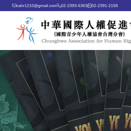
cahr1210@gmail.com
02-2393-6363
02-2391-2158