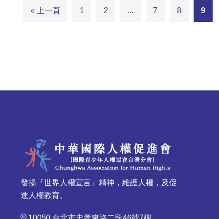
« 上一頁
1
2
...
7
8
9
發揚『世界人權宣言』精神，維護人權，及促
進人權教育。
10050 台北市忠孝東路二段46號7樓