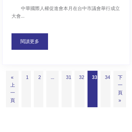
中華國際人權促進會本月在台中市議會舉行成立
大會...
閱讀更多
«
1
2
...
31
32
33
34
下
上
一
一
頁
頁
»