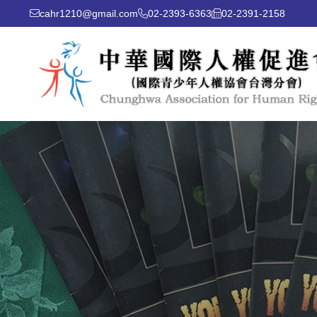
cahr1210@gmail.com
02-2393-6363
02-2391-2158