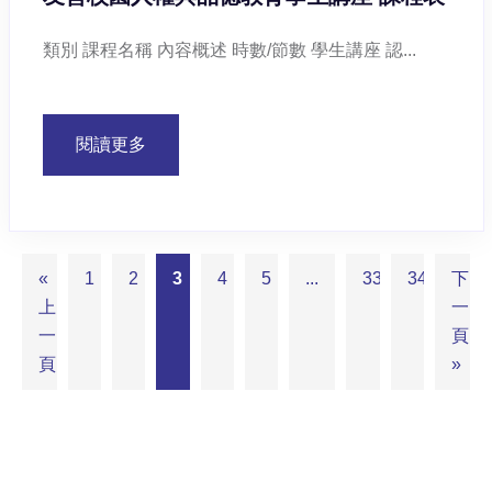
類別 課程名稱 內容概述 時數/節數 學生講座 認...
閱讀更多
«
1
2
3
4
5
...
33
34
下
上
一
一
頁
頁
»