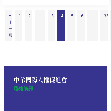
«
1
2
...
3
4
5
6
...
33
上
一
頁
中華國際人權促進會
聯絡資訊