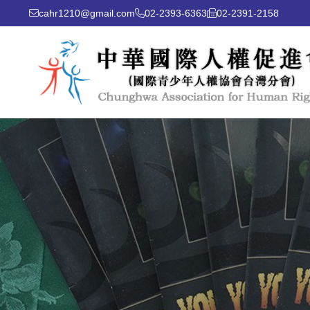
cahr1210@gmail.com
02-2393-6363
02-2391-2158