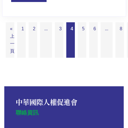
«
1
2
...
3
4
5
6
...
8
上
一
頁
中華國際人權促進會
聯絡資訊